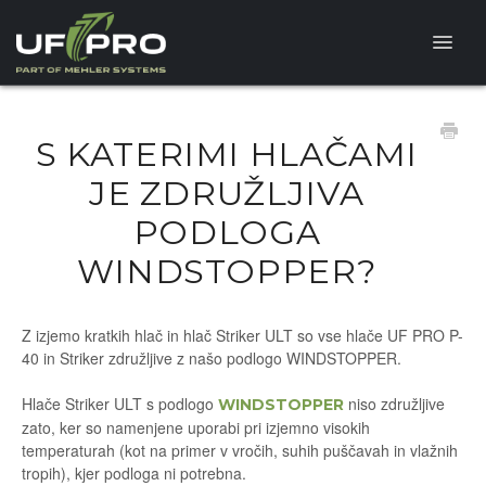
Toggle
Naviga
HELP CENTER
S KATERIMI HLAČAMI
FAQ
JE ZDRUŽLJIVA
PODLOGA
PRODUKTNA VPRAŠANJA
WINDSTOPPER?
Z izjemo kratkih hlač in hlač Striker ULT so vse hlače UF PRO P-
40 in Striker združljive z našo podlogo WINDSTOPPER.
Hlače Striker ULT s podlogo
niso združljive
WINDSTOPPER
zato, ker so namenjene uporabi pri izjemno visokih
temperaturah (kot na primer v vročih, suhih puščavah in vlažnih
tropih), kjer podloga ni potrebna.